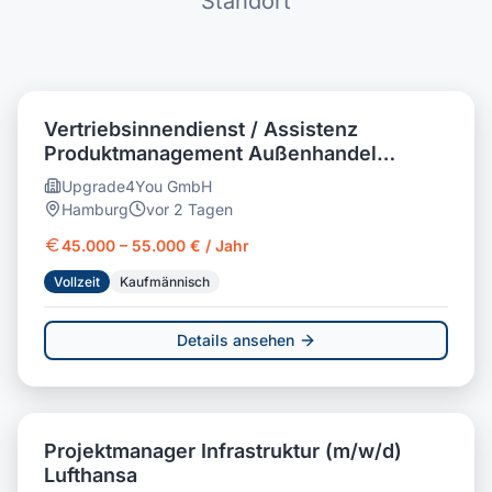
Standort
Vertriebsinnendienst / Assistenz
Produktmanagement Außenhandel
(m/w/d) Personalvermittlung
Upgrade4You GmbH
Hamburg
vor 2 Tagen
45.000 – 55.000 € / Jahr
Vollzeit
Kaufmännisch
Details ansehen
Projektmanager Infrastruktur (m/w/d)
Lufthansa