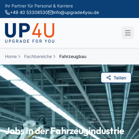
Zum Hauptinhalt springen
Ihr Partner für Personal & Karriere
+49 40 53308530
info@upgrade4you.de
Home
Fachbereiche
Fahrzeugbau
Teilen
Jobs in der Fahrzeugindustrie