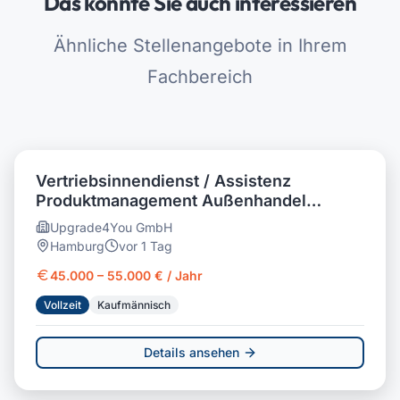
Das könnte Sie auch interessieren
Ähnliche Stellenangebote in Ihrem
Fachbereich
Vertriebsinnendienst / Assistenz
Produktmanagement Außenhandel
(m/w/d) Personalvermittlung
Upgrade4You GmbH
Hamburg
vor 1 Tag
45.000 – 55.000 € / Jahr
Vollzeit
Kaufmännisch
Details ansehen