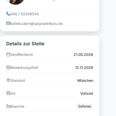
040 / 53308534
ludwiczakm@upgrade4you.de
Details zur Stelle
Veröffentlicht
21.05.2026
Bewerbungsfrist
12.11.2026
Standort
München
Art
Vollzeit
Branche
Defense