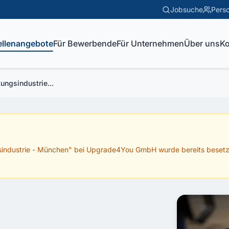
Jobsuche
Perso
ellenangebote
Für Bewerbende
Für Unternehmen
Über uns
Ko
ngsindustrie...
industrie - München
" bei
Upgrade4You GmbH
wurde bereits besetzt