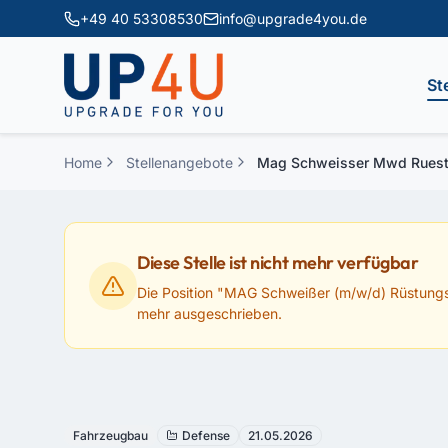
Zum Hauptinhalt springen
+49 40 53308530
info@upgrade4you.de
St
Home
Stellenangebote
Mag Schweisser Mwd Ruestu
Diese Stelle ist nicht mehr verfügbar
Die Position "
MAG Schweißer (m/w/d) Rüstungs
mehr ausgeschrieben.
Fahrzeugbau
Defense
21.05.2026