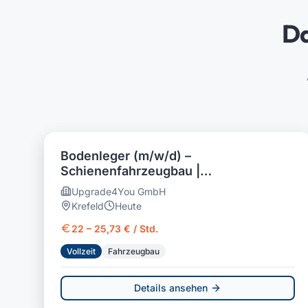
Da
Bodenleger (m/w/d) –
Schienenfahrzeugbau |
Wechselschicht | 25,73 €/Std
Upgrade4You GmbH
Krefeld
Heute
22 – 25,73 € / Std.
Vollzeit
Fahrzeugbau
Details ansehen