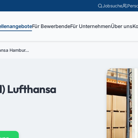
Jobsuche
Perso
ellenangebote
Für Bewerbende
Für Unternehmen
Über uns
Ko
ansa Hambur...
) Lufthansa