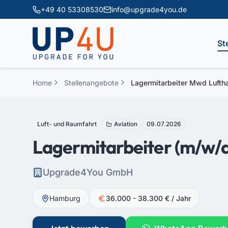
Zum Hauptinhalt springen
+49 40 53308530
info@upgrade4you.de
St
Home
Stellenangebote
Lagermitarbeiter Mwd Lufth
Luft- und Raumfahrt
Aviation
09.07.2026
Lagermitarbeiter (m/w/d
Upgrade4You GmbH
Hamburg
36.000 - 38.300 € / Jahr