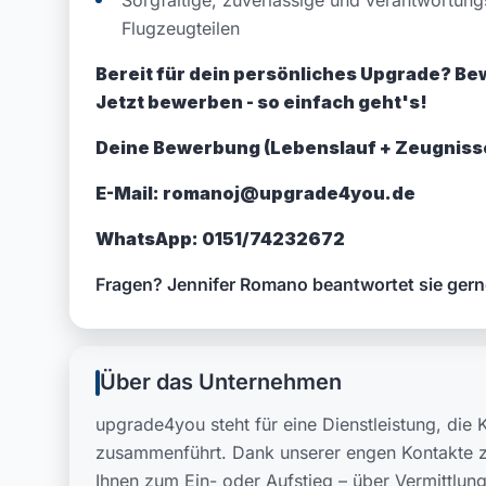
Sorgfältige, zuverlässige und verantwortu
Flugzeugteilen
Bereit für dein persönliches Upgrade? Bew
Jetzt bewerben - so einfach geht's!
Deine Bewerbung (Lebenslauf + Zeugnisse
E-Mail: romanoj@upgrade4you.de
WhatsApp: 0151/74232672
Fragen? Jennifer Romano beantwortet sie ger
Über das Unternehmen
upgrade4you steht für eine Dienstleistung, di
zusammenführt. Dank unserer engen Kontakte z
Ihnen zum Ein- oder Aufstieg – über Vermittlun