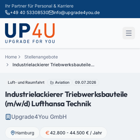
Zum Hauptinhalt springen
Ihr Partner für Personal & Karriere
+49 40 53308530
info@upgrade4you.de
Home
Stellenangebote
Industrielackierer Triebwerksbauteile...
Luft- und Raumfahrt
Aviation
09.07.2026
Industrielackierer Triebwerksbauteile
(m/w/d) Lufthansa Technik
Upgrade4You GmbH
Hamburg
42.800 - 44.500 € / Jahr