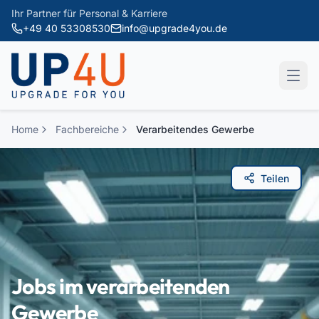
Zum Hauptinhalt springen
Ihr Partner für Personal & Karriere
+49 40 53308530
info@upgrade4you.de
Home
Fachbereiche
Verarbeitendes Gewerbe
Teilen
Jobs im verarbeitenden
Gewerbe